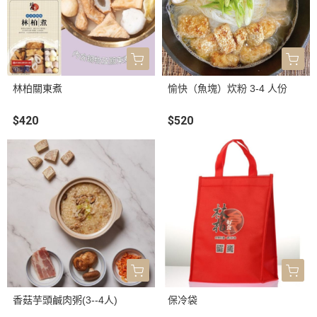
林柏關東煮
愉快（魚塊）炊粉 3-4 人份
$420
$520
香菇芋頭鹹肉粥(3--4人)
保冷袋