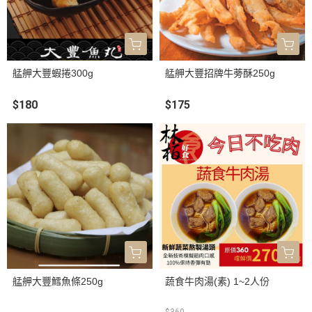
艋舺大豐蝦捲300g
艋舺大豐招牌牛蒡酥250g
$180
$175
艋舺大豐鱈魚條250g
蔬食牛肉湯(素) 1~2人份
$360