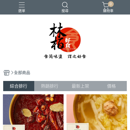
0
選單
搜尋
購物車
團購
端午節-粽子
粥品
酸菜白肉鍋
麻辣鍋底
全部商品
綜合排行
熱銷排行
最新上架
價格