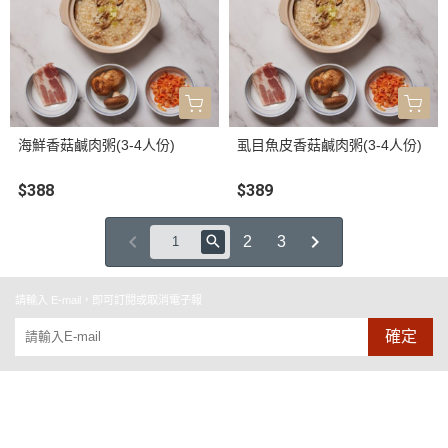
海鮮香菇鹹肉粥(3-4人份)
虱目魚皮香菇鹹肉粥(3-4人份)
$388
$389
2
3
請輸入 E-mail，即可訂閱或取消電子報
確定
品牌故事
聯絡我們
隱私權條款