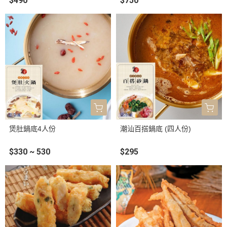
$490
$750
煲肚鍋底4人份
潮汕百搭鍋底 (四人份)
$330 ~ 530
$295