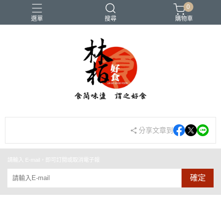
0
選單
搜尋
購物車
團購
端午節-粽子
粥品
酸菜白肉鍋
麻辣鍋底
分享文章到
請輸入 E-mail，即可訂閱或取消電子報
確定
品牌故事
聯絡我們